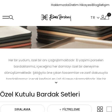
Hakkımızda
Üretim Hikayesi
Blog
İletişim
0
Her bir yudum, özel bir anı çağrıştırmaktadır. El yapımı porselen
bardaklarımız, içeceğiniz her damlayı özel bir deneyime
dönüştürmektedir. Şıklığıyla öne çıkan tasarımları ve zarif dokusuyla
bardaklarımız, içecek keyfinizi en üst düzeye çıkarmaktadır. Her bir
bardak, lezzetinizi taçlandıracak şıklığı sunmaktadır.
Özel Kutulu Bardak Setleri
SIRALAMA
FILTRELEME