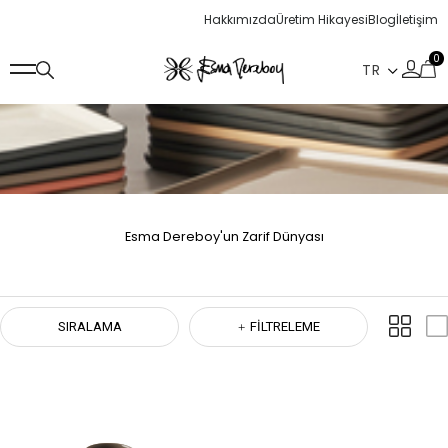
Hakkımızda
Üretim Hikayesi
Blog
İletişim
0
Esma Dereboy'un Zarif Dünyası
SIRALAMA
FILTRELEME