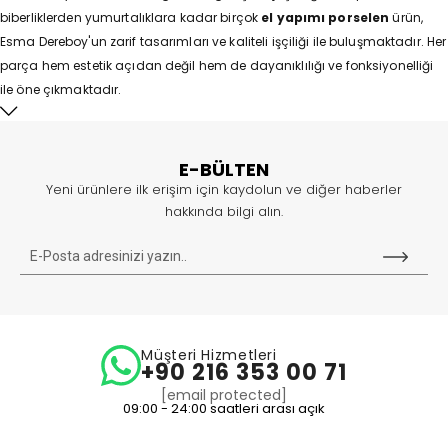
biberliklerden yumurtalıklara kadar birçok
el yapımı porselen
ürün,
Esma Dereboy'un zarif tasarımları ve kaliteli işçiliği ile buluşmaktadır. Her
parça hem estetik açıdan değil hem de dayanıklılığı ve fonksiyonelliği
ile öne çıkmaktadır.
Esma Dereboy'un mix & match anlayışı, farklı koleksiyonları bir araya
getirmektedir. Bu sayede kendi sofra tarzınızı oluşturmanıza olanak
E-BÜLTEN
tanımaktadır. Bu benzersiz yaklaşım, kullanıcılara kreatif bir özgürlük
Yeni ürünlere ilk erişim için kaydolun ve diğer haberler
sunmaktadır. Dolayısıyla her anınıza özel bir sofra düzeni yaratma
hakkında bilgi alın.
imkânı sağlamaktadır.
Sofralarında özgünlük arayanların tercihi
Esma Dereboy
; el yapımı
porselen ürünleri,
çevre dostu
anlayışı ve
mix & match
konsepti ile
yaşam alanlarınıza estetik bir dokunuş katıyor. Siz de Esma Dereboy'un
eşsiz dünyasına adım atın, sofralarınızda şıklığın ve zarafetin keyfini
çıkarın!
Müşteri Hizmetleri
+90 216 353 00 71
Renkli Seçeneklerle Şıklık ve Canlılık
[email protected]
09:00 - 24:00 saatleri arası açık
Esma Dereboy
yumurtalıklar
kategorisi çeşitli renk seçenekleriyle
sofralarınıza renk ve canlılık katmaktadır. Pastel tonlardan oluşan bu