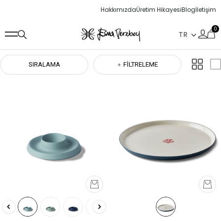
Hakkımızda
Üretim Hikayesi
Blog
İletişim
0
SIRALAMA
FILTRELEME