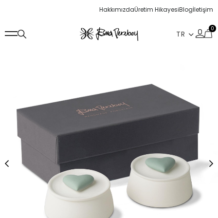
Hakkımızda
Üretim Hikayesi
Blog
İletişim
0