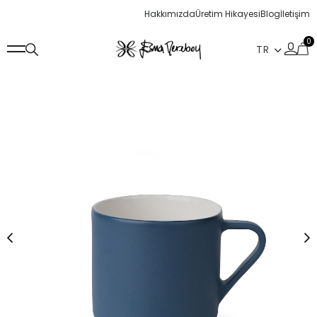
Hakkımızda
Üretim Hikayesi
Blog
İletişim
0