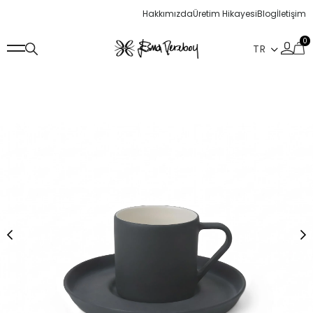
Hakkımızda
Üretim Hikayesi
Blog
İletişim
0