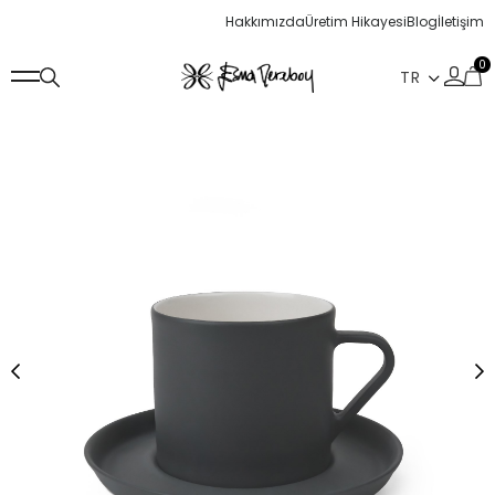
Hakkımızda
Üretim Hikayesi
Blog
İletişim
0