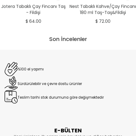
Jotera Tabaklı Çay Fincanı Taş
Nest Tabaklı Kahve/Çay Fincanı
- Fildişi
180 ml Taş-Taş&Fildişi
$ 64.00
$ 72.00
Son İncelenler
%100 el yapımı
Sürdürülebilir ve çevre dostu ürünler
Teslim tarihi stok durumuna göre değişmektedir
E-BÜLTEN