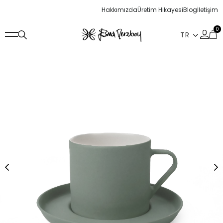
Hakkımızda
Üretim Hikayesi
Blog
İletişim
0