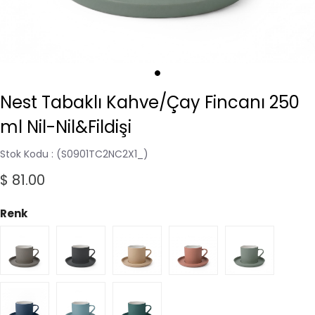
Nest Tabaklı Kahve/Çay Fincanı 250
ml Nil-Nil&Fildişi
Stok Kodu
(S0901TC2NC2X1_)
$ 81.00
Renk