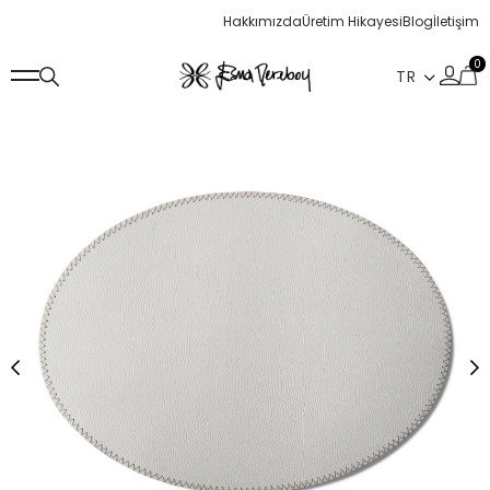
Hakkımızda
Üretim Hikayesi
Blog
İletişim
0