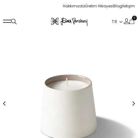
Hakkımızda
Üretim Hikayesi
Blog
İletişim
0