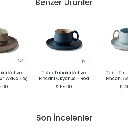
Benzer Ürünler
klı Kahve
Tube Tabaklı Kahve
Tube Tab
our Wave Taş
Fincanı Okyanus - Red
Fincanı A
aş & Fildişi
Coral
5.00
$ 55.00
$ 4
Son İncelenler