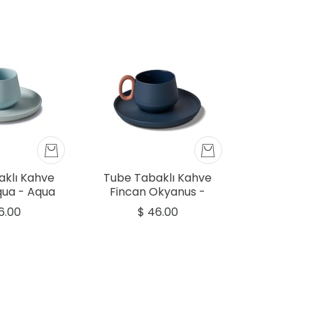
aklı Kahve
Tube Tabaklı Kahve
qua - Aqua
Fincan Okyanus -
Okyanus
6.00
$ 46.00