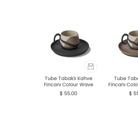
Tube Tabaklı Kahve
Tube Taba
Fincanı Colour Wave
Fincanı Col
Siyah - Siyah & Taş &
- Siyah & T
$ 55.00
$ 5
Fildişi