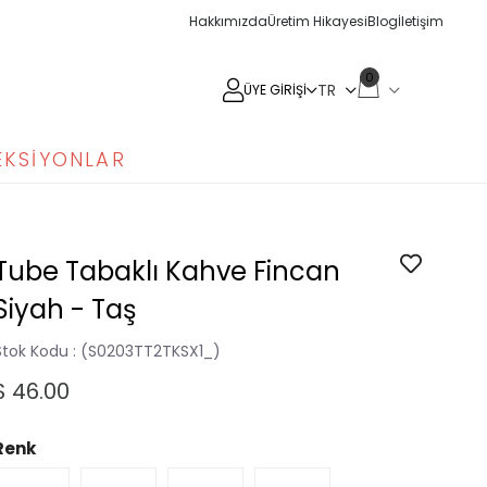
Hakkımızda
Üretim Hikayesi
Blog
İletişim
0
ÜYE GIRIŞI
EKSIYONLAR
Tube Tabaklı Kahve Fincan
Siyah - Taş
Stok Kodu
(S0203TT2TKSX1_)
$ 46.00
Renk