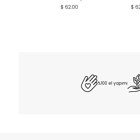
$ 62.00
$ 6
%100 el yapımı