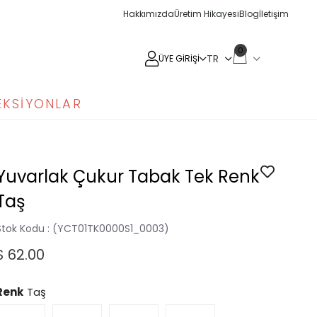
Hakkımızda
Üretim Hikayesi
Blog
İletişim
0
ÜYE GIRIŞI
EKSIYONLAR
Yuvarlak Çukur Tabak Tek Renk
Taş
Stok Kodu
(YCT01TK0000S1_0003)
$ 62.00
Renk
Taş