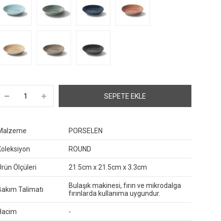
Malzeme
PORSELEN
Koleksiyon
ROUND
Ürün Ölçüleri
21.5cm x 21.5cm x 3.3cm
Bulaşık makinesi, fırın ve mikrodalga
Bakım Talimatı
fırınlarda kullanıma uygundur.
Hacim
-