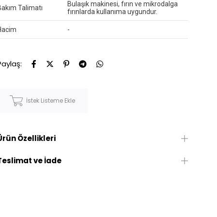
Bulaşık makinesi, fırın ve mikrodalga
Bakım Talimatı
fırınlarda kullanıma uygundur.
Hacim
-
Paylaş:
İstek Listeme Ekle
Ürün Özellikleri
Teslimat ve İade