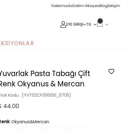
Hakkımızda
Üretim Hikayesi
Blog
İletişim
0
ÜYE GIRIŞI
EKSIYONLAR
Yuvarlak Pasta Tabağı Çift
Renk Okyanus & Mercan
Stok Kodu
(YVT02CF0000S1_0705)
$ 44.00
Renk
Okyanus&Mercan