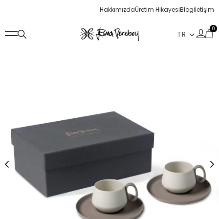
Hakkımızda
Üretim Hikayesi
Blog
İletişim
0