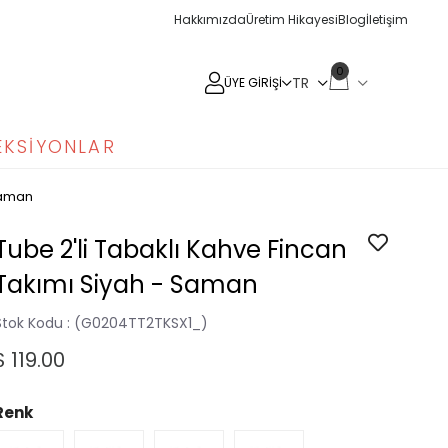
Hakkımızda
Üretim Hikayesi
Blog
İletişim
0
ÜYE GIRIŞI
EKSIYONLAR
 Saman
Tube 2'li Tabaklı Kahve Fincan
Takımı Siyah - Saman
Stok Kodu
(G0204TT2TKSX1_)
$ 119.00
Renk