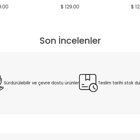
Fildişi
Mercan 
9.00
$ 129.00
$ 1
Son İncelenler
Sürdürülebilir ve çevre dostu ürünler
Teslim tarihi stok 