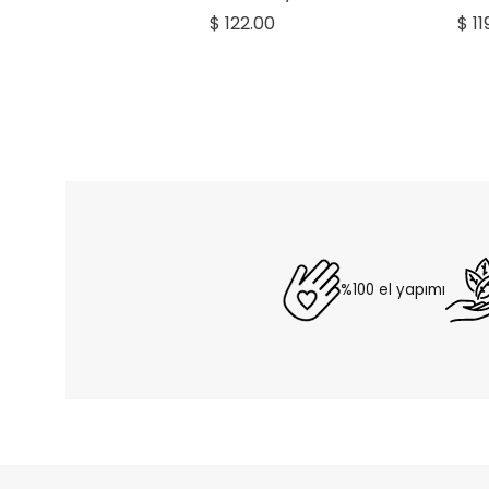
Red Coral
$ 122.00
$ 11
%100 el yapımı