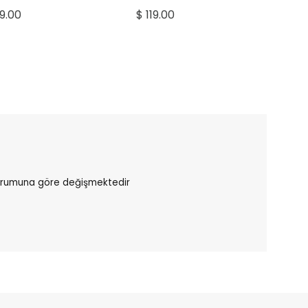
& Fildişi
Saman
29.00
$ 119.00
durumuna göre değişmektedir