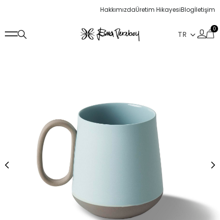
Hakkımızda
Üretim Hikayesi
Blog
İletişim
0