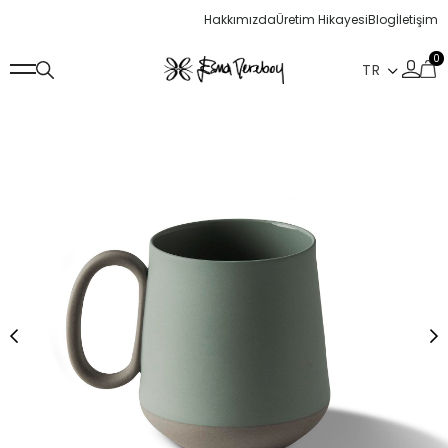
Hakkımızda
Üretim Hikayesi
Blog
İletişim
0