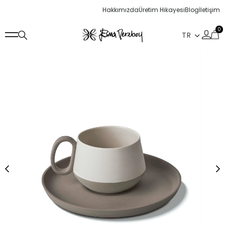
Hakkımızda
Üretim Hikayesi
Blog
İletişim
0