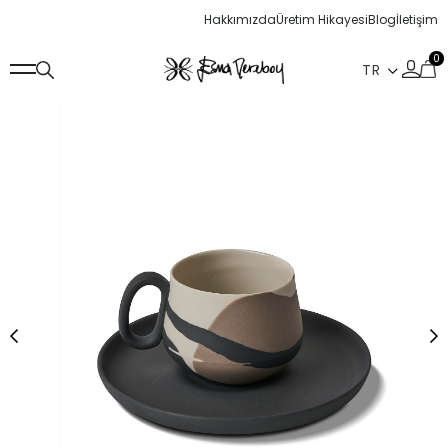
Hakkımızda
Üretim Hikayesi
Blog
İletişim
0