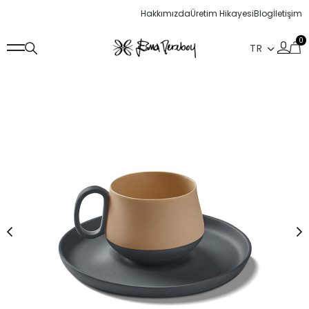
Hakkımızda
Üretim Hikayesi
Blog
İletişim
0